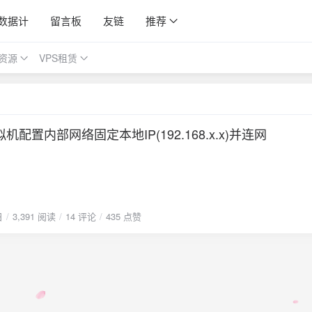
数据计
留言板
友链
推荐
资源
VPS租赁
虚拟机配置内部网络固定本地IP(192.168.x.x)并连网
日
3,391 阅读
14 评论
435 点赞