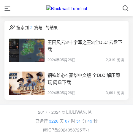
搜索到
2
篇与
的结果
王国风云3/十字军之王3|全DLC 云盘下
载
2024年05月26日
2,319 阅读
钢铁雄心4 豪华中文版 全DLC 解压即
玩 网盘下载
2024年05月26日
3,691 阅读
2017 - 2024 © LIULIWANJIA
已运行
3226
天
07
时
51
分
49
秒
皖ICP备2024058725号-1