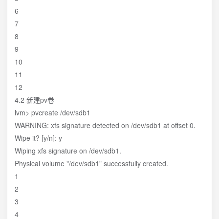
6
7
8
9
10
11
12
4.2 新建pv卷
lvm> pvcreate /dev/sdb1
WARNING: xfs signature detected on /dev/sdb1 at offset 0.
Wipe it? [y/n]: y
Wiping xfs signature on /dev/sdb1.
Physical volume "/dev/sdb1" successfully created.
1
2
3
4