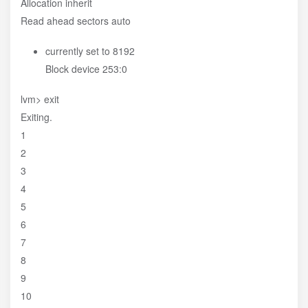
Allocation inherit
Read ahead sectors auto
currently set to 8192
Block device 253:0
lvm> exit
Exiting.
1
2
3
4
5
6
7
8
9
10