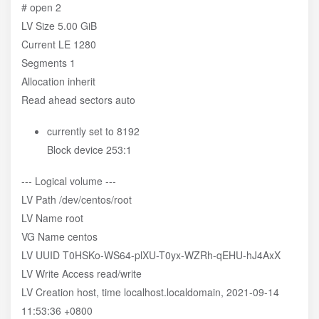
# open 2
LV Size 5.00 GiB
Current LE 1280
Segments 1
Allocation inherit
Read ahead sectors auto
currently set to 8192
Block device 253:1
--- Logical volume ---
LV Path /dev/centos/root
LV Name root
VG Name centos
LV UUID T0HSKo-WS64-plXU-T0yx-WZRh-qEHU-hJ4AxX
LV Write Access read/write
LV Creation host, time localhost.localdomain, 2021-09-14
11:53:36 +0800