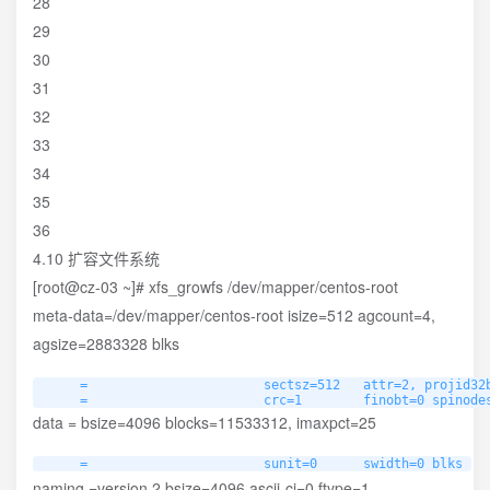
28
29
30
31
32
33
34
35
36
4.10 扩容文件系统
[root@cz-03 ~]# xfs_growfs /dev/mapper/centos-root
meta-data=/dev/mapper/centos-root isize=512 agcount=4,
agsize=2883328 blks
     =                       sectsz=512   attr=2, projid32b
     =                       crc=1        finobt=0 spinode
data = bsize=4096 blocks=11533312, imaxpct=25
     =                       sunit=0      swidth=0 blks
naming =version 2 bsize=4096 ascii-ci=0 ftype=1