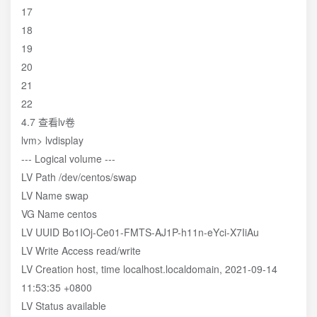
17
18
19
20
21
22
4.7 查看lv卷
lvm> lvdisplay
--- Logical volume ---
LV Path /dev/centos/swap
LV Name swap
VG Name centos
LV UUID Bo1IOj-Ce01-FMTS-AJ1P-h11n-eYci-X7IiAu
LV Write Access read/write
LV Creation host, time localhost.localdomain, 2021-09-14
11:53:35 +0800
LV Status available