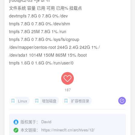
[root@cz-03 ~]# df -h
文件系统 容量 已用 可用 已用% 挂载点
devtmpfs 7.8G 0 7.8G 0% /dev
tmpfs 7.8G 0 7.8G 0% /dev/shm
tmpfs 7.8G 25M 7.8G 1% /run
tmpfs 7.8G 0 7.8G 0% /sys/fs/cgroup
/dev/mapper/centos-root 244G 2.4G 242G 1% /
/dev/sda1 1014M 150M 865M 15% /boot
tmpfs 1.6G 0 1.6G 0% /run/user/0
187
Linux
增加磁盘
扩容根目录
版权属于：
David
本文链接：
https://minecft.cn/archives/12/