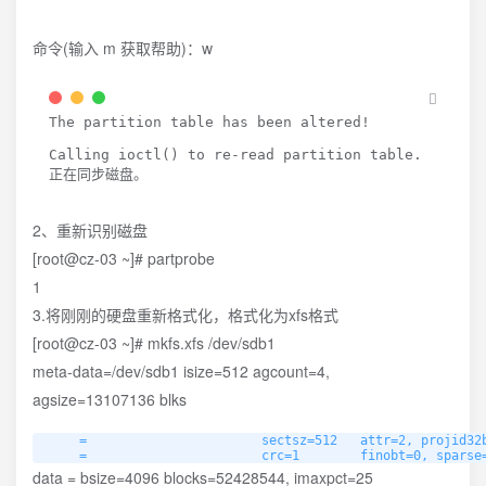
命令(输入 m 获取帮助)：w
The partition table has been altered
!
Calling ioctl
(
)
 to re-read partition table.

2、重新识别磁盘
[root@cz-03 ~]# partprobe
1
3.将刚刚的硬盘重新格式化，格式化为xfs格式
[root@cz-03 ~]# mkfs.xfs /dev/sdb1
meta-data=/dev/sdb1 isize=512 agcount=4,
agsize=13107136 blks
     =                       sectsz=512   attr=2, projid32b
     =                       crc=1        finobt=0, sparse
data = bsize=4096 blocks=52428544, imaxpct=25