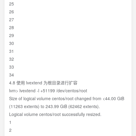
25
26
27
28
29
30
31
32
33
34
4.8 使用 lvextend 为根目录进行扩容
lvm> lvextend -l +51199 /dev/centos/root
Size of logical volume centos/root changed from <44.00 GiB
(11263 extents) to 243.99 GiB (62462 extents).
Logical volume centos/root successfully resized.
1
2