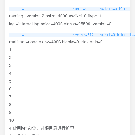
     =                       sunit=0      swidth=0 blks
naming =version 2 bsize=4096 ascii-ci=0 ftype=1
log =internal log bsize=4096 blocks=25599, version=2
     =                       sectsz=512   sunit=0 blks, la
realtime =none extsz=4096 blocks=0, rtextents=0
1
2
3
4
5
6
7
8
9
10
4.使用lvm命令，对根目录进行扩容