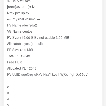
4.1 进入lvm模式
[root@cz-03 ~]# lvm
lvm> pvdisplay
--- Physical volume ---
PV Name /dev/sda2
VG Name centos
PV Size <49.00 GiB / not usable 3.00 MiB
Allocatable yes (but full)
PE Size 4.00 MiB
Total PE 12543
Free PE 0
Allocated PE 12543
PV UUID uqeOzg-qRxV-HzxY-kyq1-WjQu-jIgf-Db52dV
1
2
3
4
5