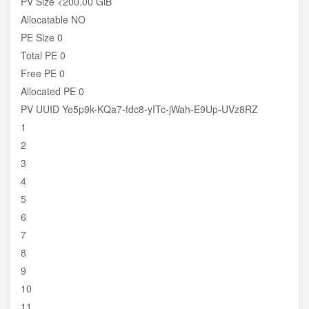
PV Size <200.00 GiB
Allocatable NO
PE Size 0
Total PE 0
Free PE 0
Allocated PE 0
PV UUID Ye5p9k-KQa7-fdc8-yITc-jWah-E9Up-UVz8RZ
1
2
3
4
5
6
7
8
9
10
11