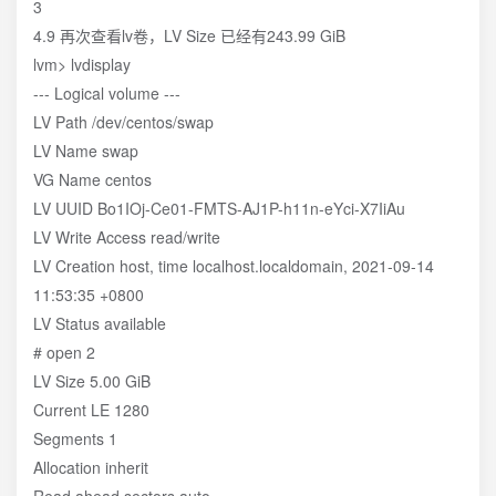
3
4.9 再次查看lv卷，LV Size 已经有243.99 GiB
lvm> lvdisplay
--- Logical volume ---
LV Path /dev/centos/swap
LV Name swap
VG Name centos
LV UUID Bo1IOj-Ce01-FMTS-AJ1P-h11n-eYci-X7IiAu
LV Write Access read/write
LV Creation host, time localhost.localdomain, 2021-09-14
11:53:35 +0800
LV Status available
# open 2
LV Size 5.00 GiB
Current LE 1280
Segments 1
Allocation inherit