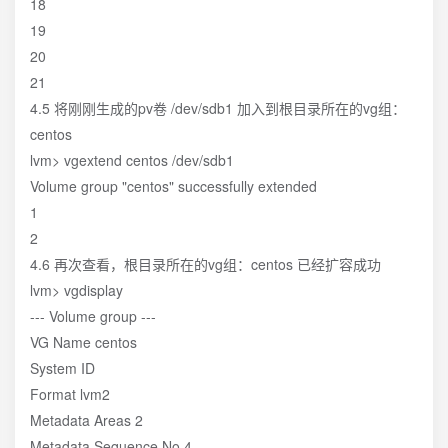
18
19
20
21
4.5 将刚刚生成的pv卷 /dev/sdb1 加入到根目录所在的vg组：
centos
lvm> vgextend centos /dev/sdb1
Volume group "centos" successfully extended
1
2
4.6 再次查看，根目录所在的vg组：centos 已经扩容成功
lvm> vgdisplay
--- Volume group ---
VG Name centos
System ID
Format lvm2
Metadata Areas 2
Metadata Sequence No 4