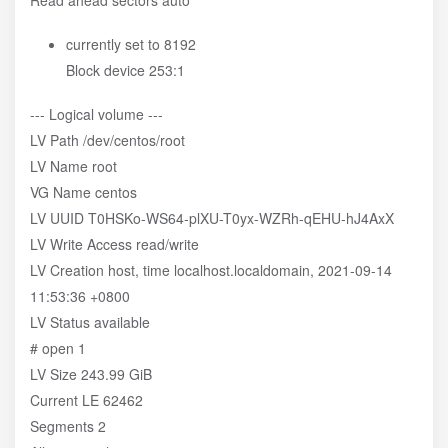
Read ahead sectors auto
currently set to 8192
Block device 253:1
--- Logical volume ---
LV Path /dev/centos/root
LV Name root
VG Name centos
LV UUID T0HSKo-WS64-plXU-T0yx-WZRh-qEHU-hJ4AxX
LV Write Access read/write
LV Creation host, time localhost.localdomain, 2021-09-14
11:53:36 +0800
LV Status available
# open 1
LV Size 243.99 GiB
Current LE 62462
Segments 2