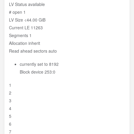
LV Status available
# open 1
LV Size <44.00 GiB
Current LE 11263
Segments 1
Allocation inherit
Read ahead sectors auto
currently set to 8192
Block device 253:0
1
2
3
4
5
6
7