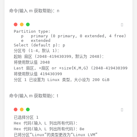
命令(输入 m 获取帮助)：n
Partition type:

   p   primary 
(
0
 primary, 
0
 extended, 
4
free
)
   e   extended

Select 
(
default p
)
: p

分区号 
(
1
-4，默认 
1
)
：

起始 扇区 
(
2048
-419430399，默认为 
2048
)
：

将使用默认值 
2048
Last 扇区, +扇区 or +size
{
K,M,G
}
(
2048
-419430399，
将使用默认值 
419430399
分区 
1
 已设置为 Linux 类型，大小设为 
200
 GiB
命令(输入 m 获取帮助)：t
已选择分区 
1
Hex 代码
(
输入 L 列出所有代码
)
：

Hex 代码
(
输入 L 列出所有代码
)
：8e

已将分区“Linux”的类型更改为“Linux LVM”