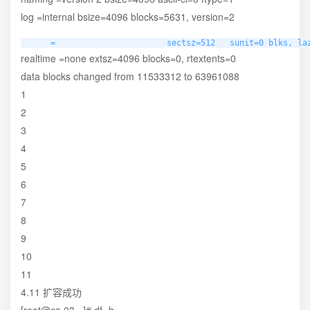
log =internal bsize=4096 blocks=5631, version=2
     =                       sectsz=512   sunit=0 blks, la
realtime =none extsz=4096 blocks=0, rtextents=0
data blocks changed from 11533312 to 63961088
1
2
3
4
5
6
7
8
9
10
11
4.11 扩容成功