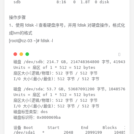
sdb               
8
:16   
0
1
.8T  
0
 disk
操作步骤
1、使用 fdisk -l 查看硬盘序号，并用 fdisk 对硬盘操作，格式化
成lvm的格式
[root@cz-03 ~]# fdisk -l
磁盘 /dev/sdb：214.7 GB, 
214748364800
 字节，41943040
Units 
=
 扇区 of 
1
 * 
512
=
512
 bytes

扇区大小
(
逻辑/物理
)
：512 字节 / 
512
 字节

I/O 大小
(
最小/最佳
)
：512 字节 / 
512
 字节

磁盘 /dev/sda：53.7 GB, 
53687091200
 字节，104857600 
Units 
=
 扇区 of 
1
 * 
512
=
512
 bytes

扇区大小
(
逻辑/物理
)
：512 字节 / 
512
 字节

I/O 大小
(
最小/最佳
)
：512 字节 / 
512
 字节

磁盘标签类型：dos

磁盘标识符：0x000069ba

设备 Boot      Start         End      Blocks   Id  S
/dev/sda1   *        
2048
2099199
1048576