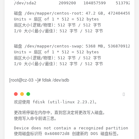
/dev/sda2         
2099200
104857599
51379200
 
磁盘 /dev/mapper/centos-root：47.2 GB, 
47240445952
 
Units 
=
 扇区 of 
1
 * 
512
=
512
 bytes

扇区大小
(
逻辑/物理
)
：512 字节 / 
512
 字节

I/O 大小
(
最小/最佳
)
：512 字节 / 
512
 字节

磁盘 /dev/mapper/centos-swap：5368 MB, 
5368709120
 字
Units 
=
 扇区 of 
1
 * 
512
=
512
 bytes

扇区大小
(
逻辑/物理
)
：512 字节 / 
512
 字节

I/O 大小
(
最小/最佳
)
：512 字节 / 
512
 字节
[root@cz-03 ~]# fdisk /dev/sdb
欢迎使用 
fdisk
(
util-linux 
2.23
.2
)
。

更改将停留在内存中，直到您决定将更改写入磁盘。

使用写入命令前请三思。

Device does not contain a recognized partition tabl
使用磁盘标识符 0x608072d8 创建新的 DOS 磁盘标签。