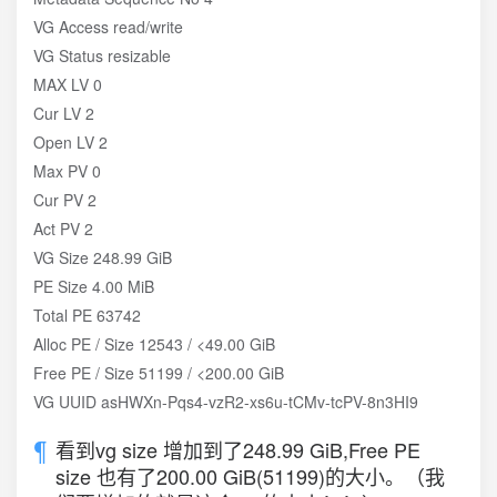
VG Access read/write
VG Status resizable
MAX LV 0
Cur LV 2
Open LV 2
Max PV 0
Cur PV 2
Act PV 2
VG Size 248.99 GiB
PE Size 4.00 MiB
Total PE 63742
Alloc PE / Size 12543 / <49.00 GiB
Free PE / Size 51199 / <200.00 GiB
VG UUID asHWXn-Pqs4-vzR2-xs6u-tCMv-tcPV-8n3HI9
看到vg size 增加到了248.99 GiB,Free PE
size 也有了200.00 GiB(51199)的大小。（我