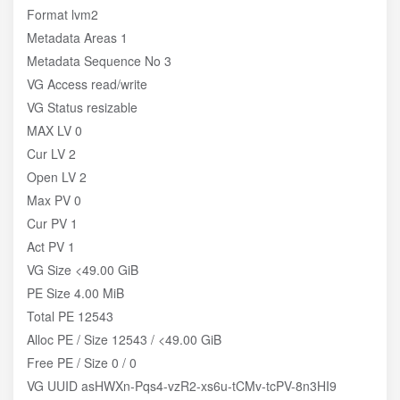
Format lvm2
Metadata Areas 1
Metadata Sequence No 3
VG Access read/write
VG Status resizable
MAX LV 0
Cur LV 2
Open LV 2
Max PV 0
Cur PV 1
Act PV 1
VG Size <49.00 GiB
PE Size 4.00 MiB
Total PE 12543
Alloc PE / Size 12543 / <49.00 GiB
Free PE / Size 0 / 0
VG UUID asHWXn-Pqs4-vzR2-xs6u-tCMv-tcPV-8n3HI9